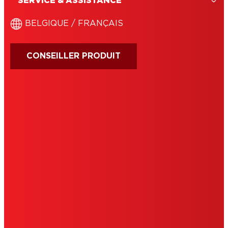
SERVICE & ASSISTANCE
de colle, les résidus d'étiquettes, les
marques de stylo. Pour de nombreuses
BELGIQUE / FRANÇAIS
surfaces.
CONSEILLER PRODUIT
MENTIONS LÉGALES
CONDITIONS D'UTILISATION
DÉCLARATION DE CONSENTEMENT
COOKIES
POLITIQUE DE CONFIDENTIALITÉ