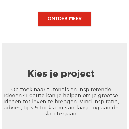
ONTDEK MEER
Kies je project
Op zoek naar tutorials en inspirerende
ideeën? Loctite kan je helpen om je grootse
LOCTITE Liquid
ideeën tot leven te brengen. Vind inspiratie,
LOCTITE Power Gel, Mini Dose
advies, tips & tricks om vandaag nog aan de
Krachtige lijm ideaal voor moeilijk
LOCTITE Precision
slag te gaan.
De met rubber doordrenkte gelformule
bereikbare plaatsen en breukvlakken,
LOCTITE Secondelijm Control
Deze handige reparatielijm met
op basis van cyanoacrylaat maakt
biedt een snelle, duurzame hechting.
LOCTITE Secondelijmen All Plastics
De met rubber doordrenkte gelformule
ultrafijne doseertuit is bijzonder
krachtige en uiterst nauwkeurige
LOCTITE Universal 60 sec.