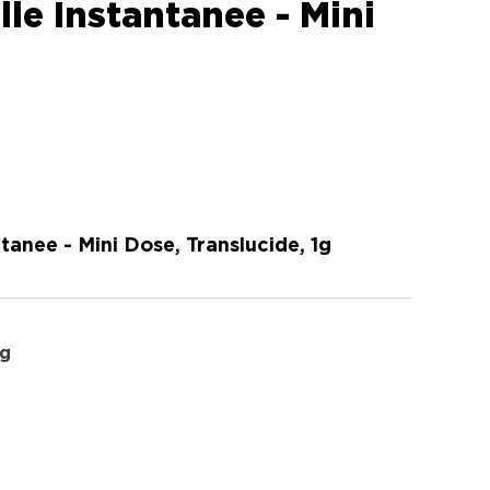
le Instantanee - Mini
anee - Mini Dose, Translucide, 1g
1g