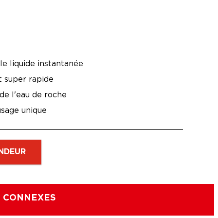
le liquide instantanée
t super rapide
de l'eau de roche
usage unique
NDEUR
S CONNEXES