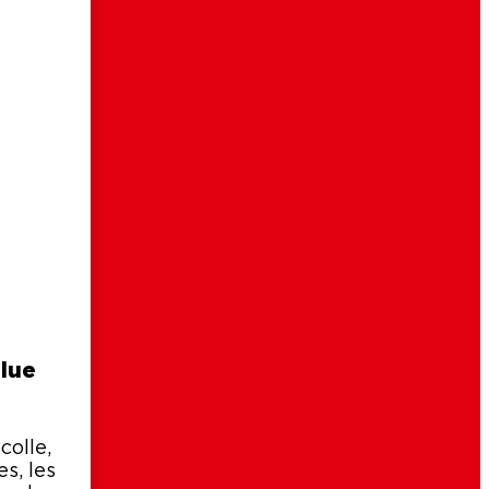
lue
colle,
es, les