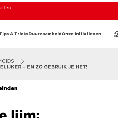
ucten
Tips & Tricks
Duurzaamheid
Onze Initiatieven
MGIDS
IJKER – EN ZO GEBRUIK JE HET!
leinden
e lijm: