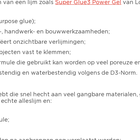
 van een lijm zoals
Super Glue3 Power Gel
van Lo
urpose glue);
tie-, handwerk- en bouwwerkzaamheden;
eëert onzichtbare verlijmingen;
objecten vast te klemmen;
mule die gebruikt kan worden op veel poreuze en
bestendig en waterbestendig volgens de D3-Norm.
 hebt die snel hecht aan veel gangbare materialen
 echte alleslijm en:
ule;