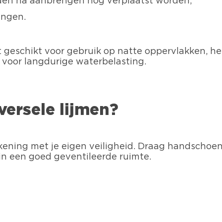
den na aanbrengen nog verplaatst worden;
ingen.
iet geschikt voor gebruik op natte oppervlakken, 
 voor langdurige waterbelasting.
versele lijmen?
ekening met je eigen veiligheid. Draag handscho
d in een goed geventileerde ruimte.