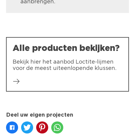
aanbrengen.
LOCTITE Secondelijm XXL
Secondelijm in grootverpakking met
hechtingskracht tot 200 kg/cm².
Glasheldere droging. Bestand tegen
water, ideaal voor lastige hoekjes en
barsten.
Alle producten bekijken?
Bekijk hier het aanbod Loctite-lijmen
voor de meest uiteenlopende klussen.
Deel uw eigen projecten