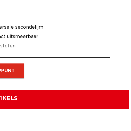
ersele secondelijm
act uitsmeerbaar
 stoten
PPUNT
IKELS