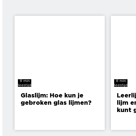
8 min
8 min
leestijd
leestijd
Glaslijm: Hoe kun je
Leerli
gebroken glas lijmen?
lijm e
kunt 