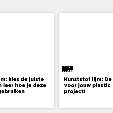
3 min
leestijd
jm: kies de juiste
Kunststof lijm: De 
n leer hoe je deze
voor jouw plastic
gebruiken
project!