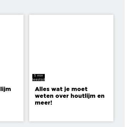
5 min
leestijd
lijm
Alles wat je moet
weten over houtlijm en
meer!