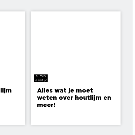
5 min
leestijd
lijm
Alles wat je moet
weten over houtlijm en
meer!