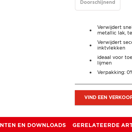
Doorschijnend
Verwijdert sne
metallic lak, t
Verwijdert sec
inktvlekken
ideaal voor to
lijmen
Verpakking: 0
VIND EEN VERKOO
NTEN EN DOWNLOADS
GERELATEERDE ART