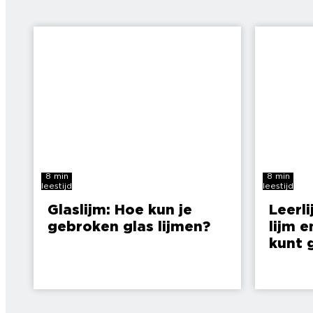
8 min
8 min
leestijd
leestijd
Glaslijm: Hoe kun je
Leerli
gebroken glas lijmen?
lijm e
kunt 