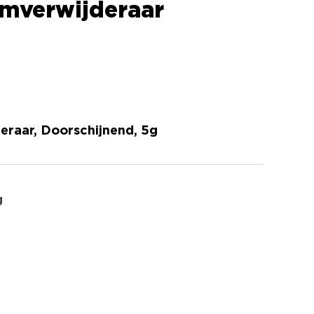
jmverwijderaar
eraar, Doorschijnend, 5g
g