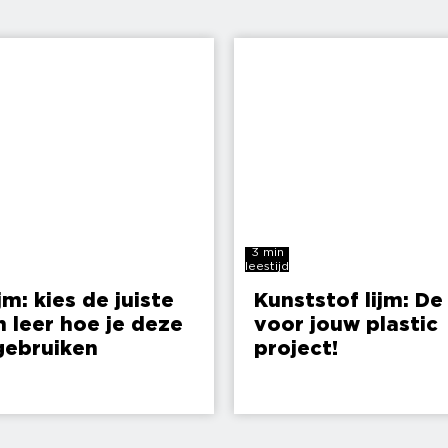
3 min
leestijd
jm: kies de juiste
Kunststof lijm: De 
n leer hoe je deze
voor jouw plastic
gebruiken
project!