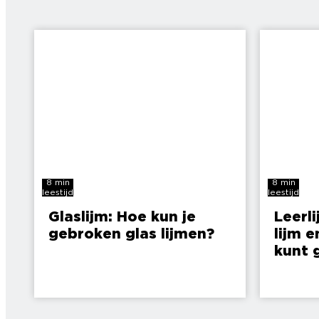
8 min
8 min
leestijd
leestijd
Glaslijm: Hoe kun je
Leerli
gebroken glas lijmen?
lijm e
kunt 