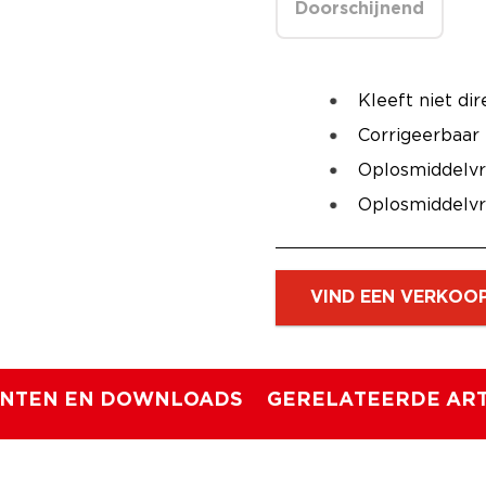
Doorschijnend
Kleeft niet dir
Corrigeerbaar
Oplosmiddelvri
Oplosmiddelvri
VIND EEN VERKOO
NTEN EN DOWNLOADS
GERELATEERDE ART