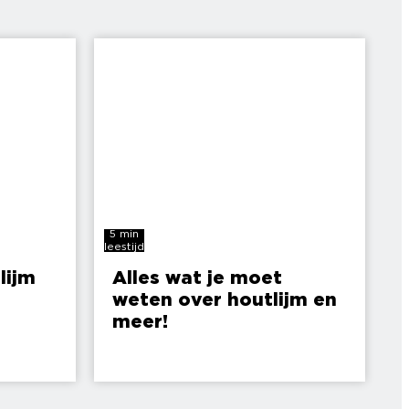
5 min
leestijd
lijm
Alles wat je moet
weten over houtlijm en
meer!