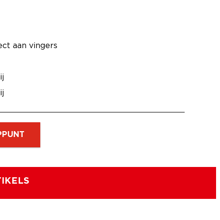
ect aan vingers
j
j
PPUNT
IKELS