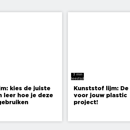
3 min
leestijd
jm: kies de juiste
Kunststof lijm: De 
n leer hoe je deze
voor jouw plastic
gebruiken
project!