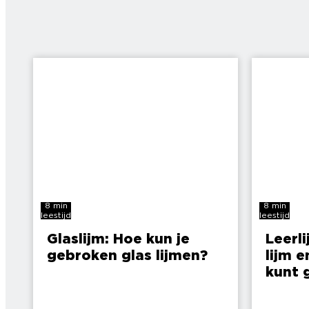
8 min
8 min
leestijd
leestijd
Glaslijm: Hoe kun je
Leerli
gebroken glas lijmen?
lijm e
kunt 