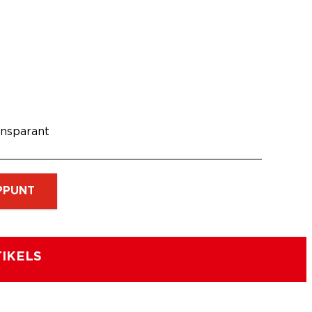
ansparant
PPUNT
IKELS