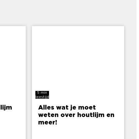
5 min
leestijd
lijm
Alles wat je moet
weten over houtlijm en
meer!