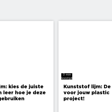
3 min
leestijd
jm: kies de juiste
Kunststof lijm: De 
n leer hoe je deze
voor jouw plastic
gebruiken
project!