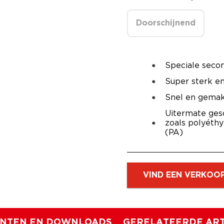
Doorschijnend
Speciale secon
Super sterk en
Snel en gemak
Uitermate gesc
zoals polyéth
(PA)
VIND EEN VERKOO
NTEN EN DOWNLOADS
GERELATEERDE ART