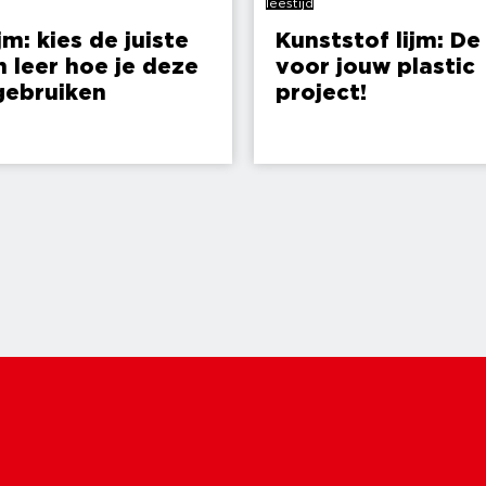
leestijd
jm: kies de juiste
Kunststof lijm: De 
n leer hoe je deze
voor jouw plastic
gebruiken
project!
3 min
leestijd
4 min
leestijd
lijm: alles wat je
Secondelijm: Alle