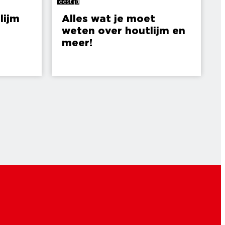
leestijd
lijm
Alles wat je moet
weten over houtlijm en
meer!
6 min
leestijd
6 min
leestijd
s over
Universele lijm: eén lijm