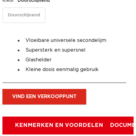
Kleur
Doorschijnend
Doorschijnend
Vloeibare universele secondelijm
Supersterk en supersnel
Glashelder
Kleine dosis eenmalig gebruik
VIND EEN VERKOOPPUNT
KENMERKEN EN VOORDELEN
DOCUME