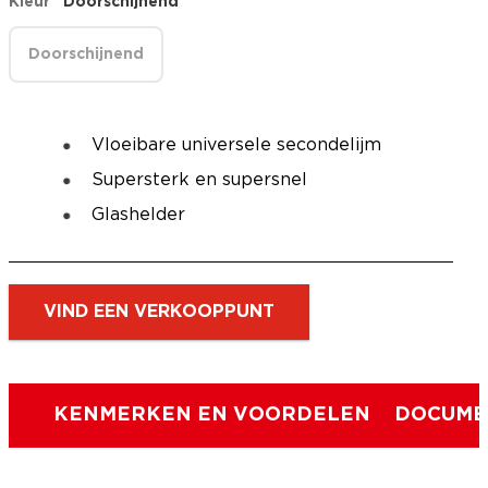
Kleur
Doorschijnend
Doorschijnend
Vloeibare universele secondelijm
Supersterk en supersnel
Glashelder
VIND EEN VERKOOPPUNT
KENMERKEN EN VOORDELEN
DOCUME